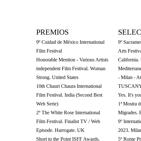
PREMIOS
SELEC
9º Cuidad de México International
9º Sacrame
Film Festival
Arts Festiv
Honorable Mention - Various Artists
California.
independent Film Festival. Woman
Mediterran
Strong. United States
- Milan - A
10th Chauri Chaura International
TUSCANY 
Film Festival. India (Second Best
Yes. It's yo
Web Serie)
1ª Mostra 
2º The White Rose International
Migrades. 
Film Festival. Finalist TV / Web
9º Internat
Episode. Harrogate. UK
2023. Milan
Short to the Point ISFF Awards.
5º Rome Pr